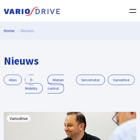
Home
Nieuws
Nieuws
Alles
E-
Motion
Servomotor
Variodrive
Mobility
control
Variodrive