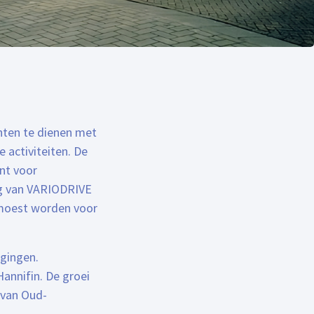
nten te dienen met
 activiteiten. De
nt voor
g van VARIODRIVE
 moest worden voor
igingen.
annifin. De groei
 van Oud-