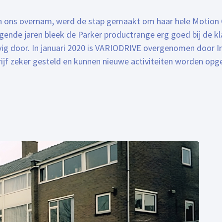
an ons overnam, werd de stap gemaakt om haar hele Motion 
gende jaren bleek de Parker productrange erg goed bij de k
vig door. In januari 2020 is VARIODRIVE overgenomen door 
rijf zeker gesteld en kunnen nieuwe activiteiten worden opge