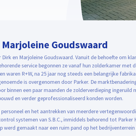
n Marjoleine Goudswaard
r Dirk en Marjoleine Goudswaard. Vanuit de behoefte om kla
behorende service begonnen ze vanaf hun zolderkamer met de
n waren R+W, na 25 jaar nog steeds een belangrijke fabrika
genoemde is overgenomen door Parker. De marktbenaderin
or binnen een paar maanden de zolderverdieping ingeruild
gebouwd en verder geprofessionaliseerd konden worden.
et personeel en het aantrekken van meerdere vertegenwoord
ntrol systemen van S.B.C., inmiddels behorend tot Parker H
p werd gemaakt naar een ruim pand op het bedrijventerrein