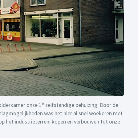
e
olderkamer onze 1
zelfstandige behuizing. Door de
pslagmogelijkheden was het hier al snel woekeren met
op het industrieterrein kopen en verbouwen tot onze