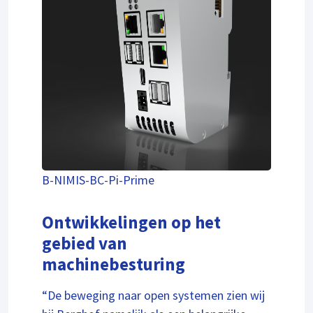
B-NIMIS-BC-Pi-Prime
Ontwikkelingen op het
gebied van
machinebesturing
“De beweging naar open systemen zien wij