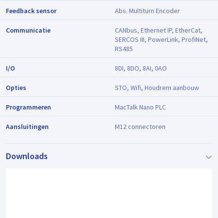
Feedback sensor
Abs. Multiturn Encoder
Communicatie
CANbus, Ethernet IP, EtherCat,
SERCOS III, PowerLink, ProfiNet,
RS485
I/O
8DI, 8DO, 8AI, 0AO
Opties
STO, Wifi, Houdrem aanbouw
Programmeren
MacTalk Nano PLC
Aansluitingen
M12 connectoren
Downloads