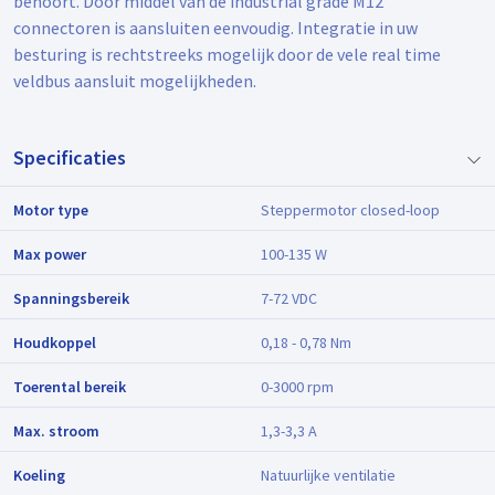
behoort. Door middel van de industrial grade M12
connectoren is aansluiten eenvoudig. Integratie in uw
besturing is rechtstreeks mogelijk door de vele real time
veldbus aansluit mogelijkheden.
Specificaties
Motor type
Steppermotor closed-loop
Max power
100-135 W
Spanningsbereik
7-72 VDC
Houdkoppel
0,18 - 0,78 Nm
Toerental bereik
0-3000 rpm
Max. stroom
1,3-3,3 A
Koeling
Natuurlijke ventilatie