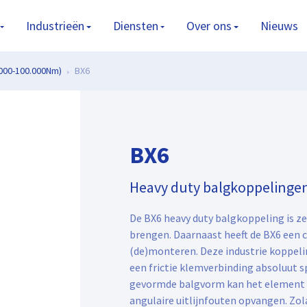
Industrieën
Diensten
Over ons
Nieuws
.000-100.000Nm)
BX6
BX6
Heavy duty balgkoppelinge
De BX6 heavy duty balgkoppeling is z
brengen. Daarnaast heeft de BX6 een 
(de)monteren. Deze industrie koppeling
een frictie klemverbinding absoluut sp
gevormde balgvorm kan het element teg
angulaire uitlijnfouten opvangen. Zo