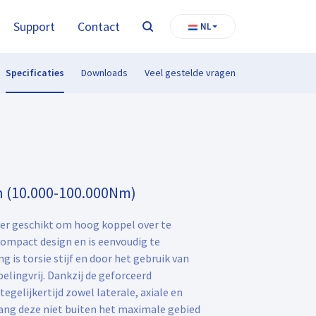
Support
Contact
NL
Zoeken
Specificaties
Downloads
Veel gestelde vragen
n (10.000-100.000Nm)
eer geschikt om hoog koppel over te
compact design en is eenvoudig te
 is torsie stijf en door het gebruik van
elingvrij. Dankzij de geforceerd
elijkertijd zowel laterale, axiale en
lang deze niet buiten het maximale gebied