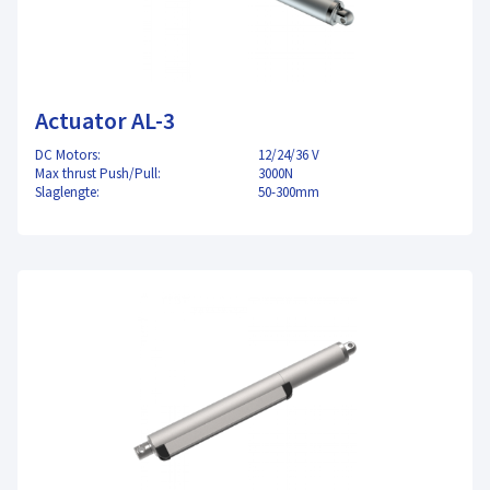
Actuator AL-3
DC Motors:
12/24/36 V
Max thrust Push/Pull:
3000N
Slaglengte:
50-300mm