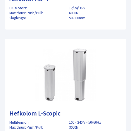
DC Motors:
12/24/36 V
Max thrust Push/Pull:
6000N
Slaglengte:
50-300mm
Hefkolom L-Scopic
Multitension:
100 - 240 V - 50/60Hz
Max thrust Push/Pull:
3000N