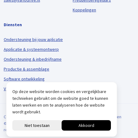
sales@variodrive.nl
Frequentieregelaars
Koppelingen
Diensten
Ondersteuning bij jouw aplicatie
Applicatie & systeemontwerp
Ondersteuning & inbedrijfname
Productie & assemblage
Software ontwikkeling
Voorraadbeheer & logistiek
Op deze website worden cookies en vergelijkbare
technieken gebruikt om de website goed te kunnen
laten werken en om te analyseren hoe de website
wordt gebruikt.
Cookieverklaring
Privacyverklaring
Algemene Voorwaarden
© 2026 VARIODRIVE. All Rights Reserved.
reCAPTCHA
Positionering door