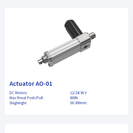
Actuator AO-01
DC Motors:
12/24/36 V
Max thrust Push/Pull:
800N
Slaglengte:
50-300mm