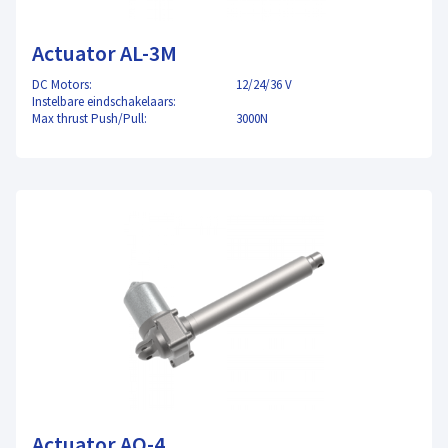
Actuator AL-3M
DC Motors:
12/24/36 V
Instelbare eindschakelaars:
Max thrust Push/Pull:
3000N
Actuator AO-4