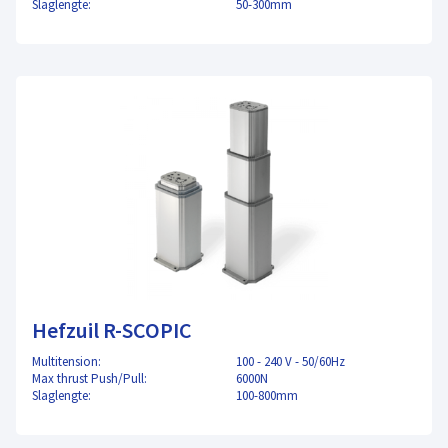
Slaglengte:
50-300mm
Hefzuil R-SCOPIC
Multitension:
100 - 240 V - 50/60Hz
Max thrust Push/Pull:
6000N
Slaglengte:
100-800mm