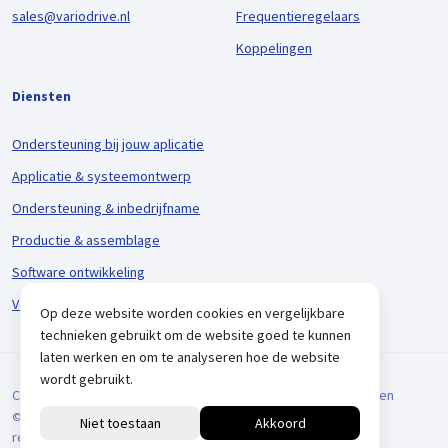
sales@variodrive.nl
Frequentieregelaars
Koppelingen
Diensten
Ondersteuning bij jouw aplicatie
Applicatie & systeemontwerp
Ondersteuning & inbedrijfname
Productie & assemblage
Software ontwikkeling
Voorraadbeheer & logistiek
Op deze website worden cookies en vergelijkbare
technieken gebruikt om de website goed te kunnen
laten werken en om te analyseren hoe de website
wordt gebruikt.
Cookieverklaring
Privacyverklaring
Algemene Voorwaarden
© 2026 VARIODRIVE. All Rights Reserved.
reCAPTCHA
Positionering door