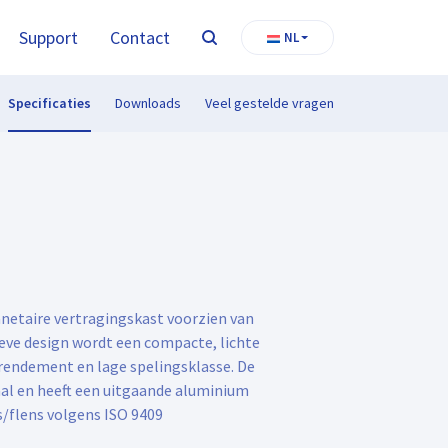
Support
Contact
NL
Zoeken
Specificaties
Downloads
Veel gestelde vragen
anetaire vertragingskast voorzien van
ieve design wordt een compacte, lichte
rendement en lage spelingsklasse. De
aal en heeft een uitgaande aluminium
s/flens volgens ISO 9409