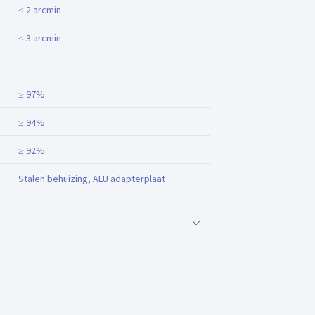
≤ 2 arcmin
≤ 3 arcmin
≥ 97%
≥ 94%
≥ 92%
Stalen behuizing, ALU adapterplaat