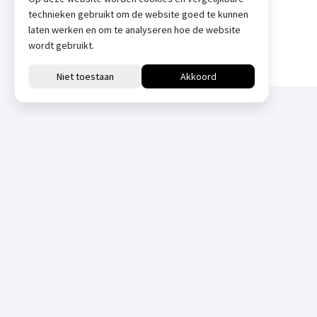
technieken gebruikt om de website goed te kunnen
laten werken en om te analyseren hoe de website
wordt gebruikt.
Downloads
All
Datasheets
Manuals
Datasheets
Manuals
Brochure AP
Gebruikershandleidi