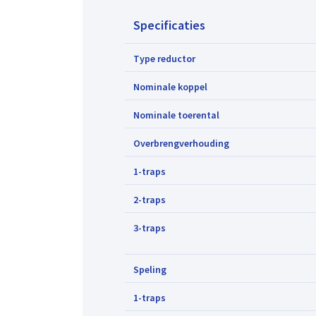
Specificaties
Type reductor
Nominale koppel
Nominale toerental
Overbrengverhouding
1-traps
2-traps
3-traps
Speling
1-traps