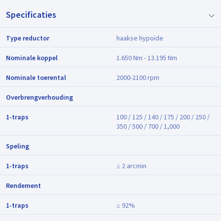
Specificaties
Type reductor
haakse hypoïde
Nominale koppel
1.650 Nm - 13.195 Nm
Nominale toerental
2000-2100 rpm
Overbrengverhouding
1-traps
100 / 125 / 140 / 175 / 200 / 250 /
350 / 500 / 700 / 1,000
Speling
1-traps
≤ 2 arcmin
Rendement
1-traps
≥ 92%