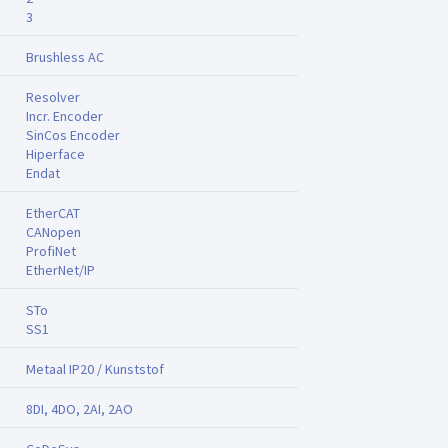
3
Brushless AC
Resolver
Incr. Encoder
SinCos Encoder
Hiperface
Endat
EtherCAT
CANopen
ProfiNet
EtherNet/IP
STo
SS1
Metaal IP20 / Kunststof
8DI, 4DO, 2AI, 2AO