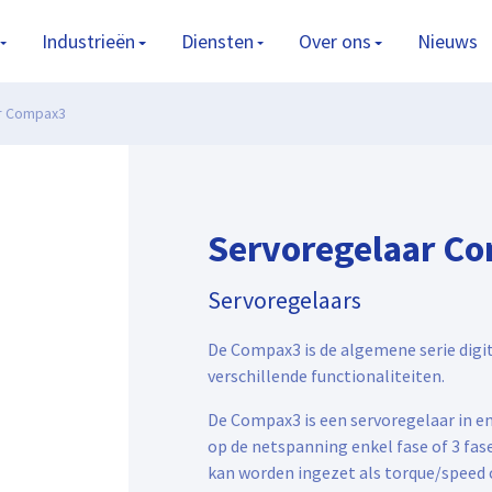
Industrieën
Diensten
Over ons
Nieuws
r Compax3
Servoregelaar C
Servoregelaars
De Compax3 is de algemene serie digi
verschillende functionaliteiten.
De Compax3 is een servoregelaar in enk
op de netspanning enkel fase of 3 fa
kan worden ingezet als torque/speed con