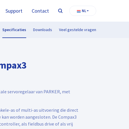
Support
Contact
NL
Zoeken
Specificaties
Downloads
Veel gestelde vragen
ompax3
tale servoregelaar van PARKER, met
ele-as of multi-as uitvoering die direct
se kan worden aangesloten. De Compax3
troller, als fieldbus drive of als vrij