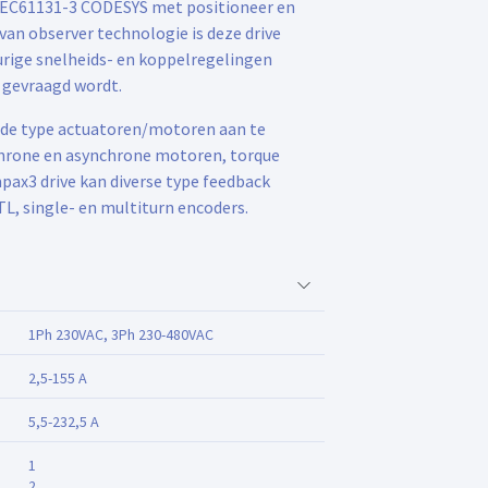
IEC61131-3 CODESYS met positioneer en
van observer technologie is deze drive
rige snelheids- en koppelregelingen
 gevraagd wordt.
nde type actuatoren/motoren aan te
chrone en asynchrone motoren, torque
ax3 drive kan diverse type feedback
TL, single- en multiturn encoders.
1Ph 230VAC, 3Ph 230-480VAC
2,5-155 A
5,5-232,5 A
1
2