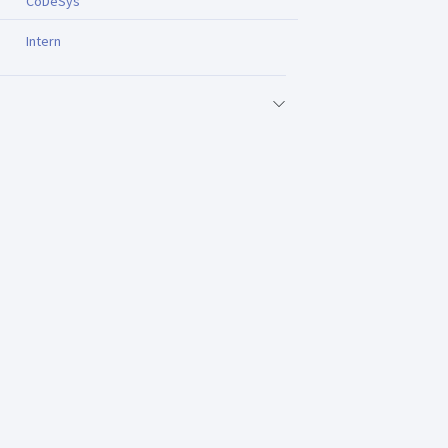
CoDeSys
Intern