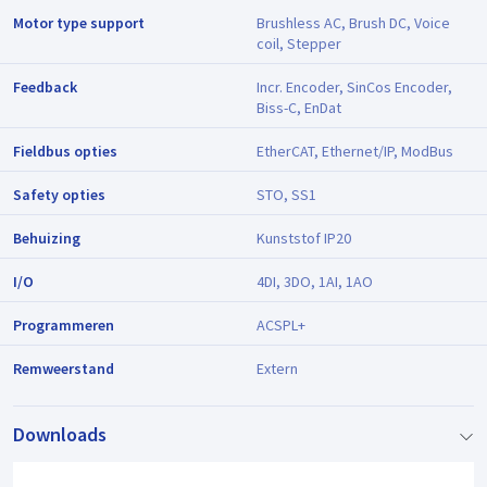
Motor type support
Brushless AC, Brush DC, Voice
coil, Stepper
Feedback
Incr. Encoder, SinCos Encoder,
Biss-C, EnDat
Fieldbus opties
EtherCAT, Ethernet/IP, ModBus
Safety opties
STO, SS1
Behuizing
Kunststof IP20
I/O
4DI, 3DO, 1AI, 1AO
Programmeren
ACSPL+
Remweerstand
Extern
Downloads