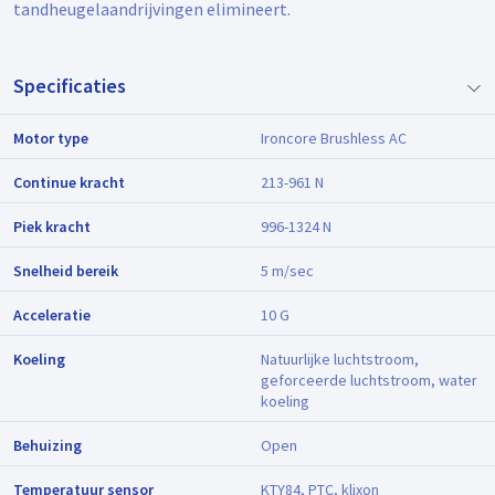
tandheugelaandrijvingen elimineert.
Specificaties
Motor type
Ironcore Brushless AC
Continue kracht
213-961 N
Piek kracht
996-1324 N
Snelheid bereik
5 m/sec
Acceleratie
10 G
Koeling
Natuurlijke luchtstroom,
geforceerde luchtstroom, water
koeling
Behuizing
Open
Temperatuur sensor
KTY84, PTC, klixon