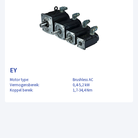
EY
Motor type:
Brushless AC
Vermogensbereik:
0,4-5,2 kW
Koppel bereik:
1,7-34,4 Nm