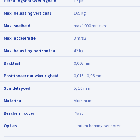
Herhalingsnauwkeurigheid
±2 µm
Max. belasting verticaal
169 kg
Max. snelheid
max 1000 mm/sec
Max. acceleratie
3 m/s2
Max. belasting horizontaal
42 kg
Backlash
0,003 mm
Positioneer nauwkeurigheid
0,015 - 0,06 mm
Spindelspoed
5, 10 mm
Materiaal
Aluminium
Bescherm cover
Plaat
Opties
Limit en homing sensoren,