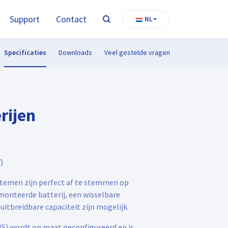
Support
Contact
NL
Zoeken
Specificaties
Downloads
Veel gestelde vragen
rijen
)
ystemen zijn perfect af te stemmen op
emonteerde batterij, een wisselbare
uitbreidbare capaciteit zijn mogelijk.
) wordt op maat geconfigureerd en is