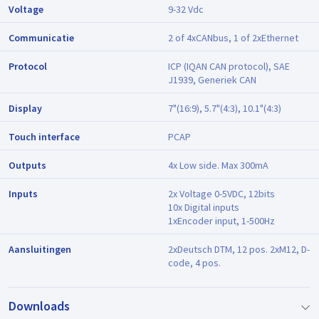
Voltage
9-32 Vdc
Communicatie
2 of 4xCANbus, 1 of 2xEthernet
Protocol
ICP (IQAN CAN protocol), SAE
J1939, Generiek CAN
Display
7"(16:9), 5.7"(4:3), 10.1"(4:3)
Touch interface
PCAP
Outputs
4x Low side. Max 300mA
Inputs
2x Voltage 0-5VDC, 12bits
10x Digital inputs
1xEncoder input, 1-500Hz
Aansluitingen
2xDeutsch DTM, 12 pos. 2xM12, D-
code, 4 pos.
Downloads