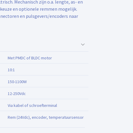
isch. Mechanisch zijn o.a. lengte, as- en
lkeuze en optionele remmen mogelijk.
nnectoren en pulsgevers/encoders naar
Met PMDC of BLDC motor
10:1
150-1100W
12-250Vdc
Via kabel of schroefterminal
Rem (24Vdc), encoder, temperatuursensor