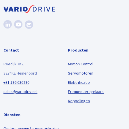
Contact
Producten
Reedijk 7K2
Motion Control
3274KE Heinenoord
Servomotoren
+31 186 636280
Elektrificatie
sales@variodrive.nl
Frequentieregelaars
Koppelingen
Diensten
Ondersteuning bij jouw aplicatie